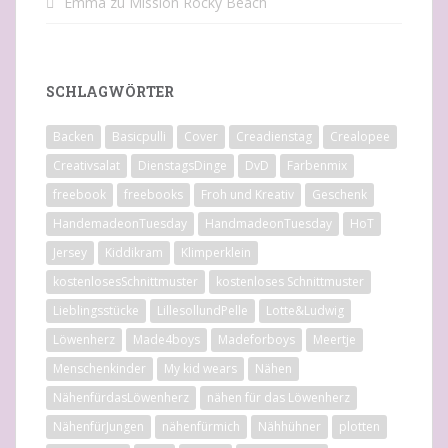
Emma
zu
Mission Rocky Beach
SCHLAGWÖRTER
Backen
Basicpulli
Cover
Creadienstag
Crealopee
Creativsalat
DienstagsDinge
DvD
Farbenmix
freebook
freebooks
Froh und Kreativ
Geschenk
HandemadeonTuesday
HandmadeonTuesday
HoT
Jersey
Kiddikram
Klimperklein
kostenlosesSchnittmuster
kostenloses Schnittmuster
Lieblingsstücke
LillesollundPelle
Lotte&Ludwig
Löwenherz
Made4boys
Madeforboys
Meertje
Menschenkinder
My kid wears
Nähen
NähenfürdasLöwenherz
nähen für das Löwenherz
NähenfürJungen
nähenfürmich
Nähhühner
plotten