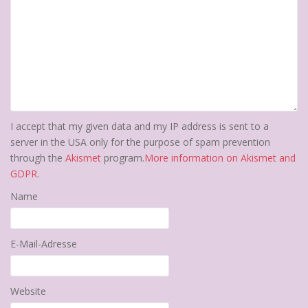
I accept that my given data and my IP address is sent to a
server in the USA only for the purpose of spam prevention
through the
Akismet
program.
More information on Akismet and
GDPR
.
Name
E-Mail-Adresse
Website