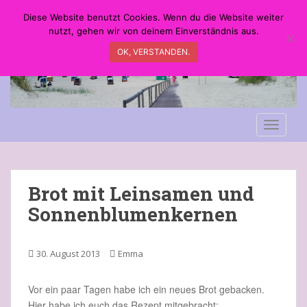
S
Diese Website benutzt Cookies. Wenn du die Website weiter
k
nutzt, gehen wir von deinem Einverständnis aus.
i
OK, VERSTANDEN.
p
t
o
m
a
TOGGLE
i
n
c
o
Brot mit Leinsamen und
n
Sonnenblumenkernen
t
e
n
30. August 2013
Emma
t
Vor ein paar Tagen habe ich ein neues Brot gebacken.
Hier habe ich euch das Rezept mitgebracht: