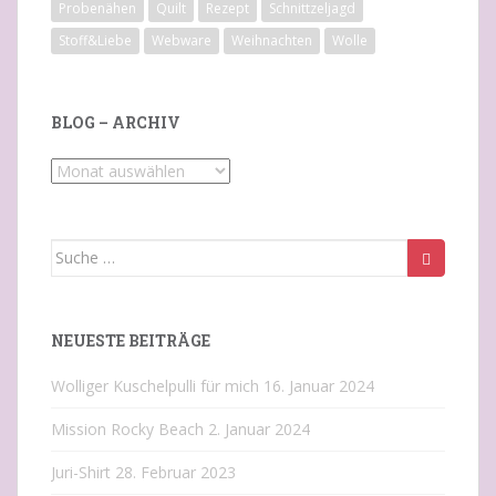
Probenähen
Quilt
Rezept
Schnittzeljagd
Stoff&Liebe
Webware
Weihnachten
Wolle
BLOG – ARCHIV
Blog
–
Archiv
Suche
nach:
NEUESTE BEITRÄGE
Wolliger Kuschelpulli für mich
16. Januar 2024
Mission Rocky Beach
2. Januar 2024
Juri-Shirt
28. Februar 2023